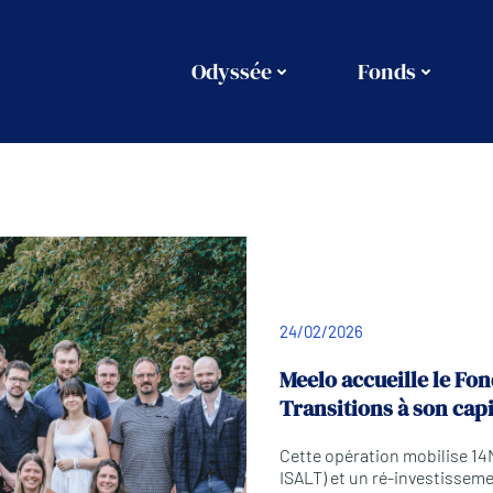
Odyssée
Fonds
24/02/2026
Meelo accueille le Fon
Transitions à son capi
Cette opération mobilise 14
ISALT) et un ré-investissem