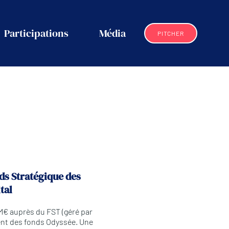
Participations
Média
PITCHER
ds Stratégique des
tal
M€ auprès du FST (géré par
ent des fonds Odyssée. Une