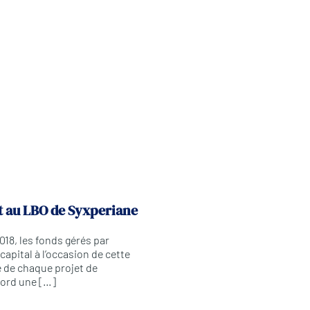
nt au LBO de Syxperiane
018, les fonds gérés par
apital à l’occasion de cette
e de chaque projet de
bord une […]