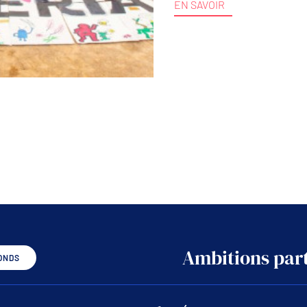
EN SAVOIR
Ambitions part
ONDS