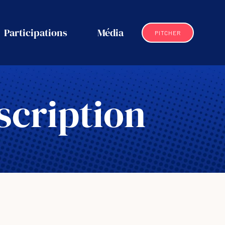
Participations
Média
PITCHER
scription