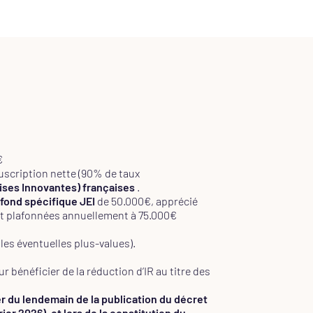
€
uscription nette (90% de taux
ises Innovantes) françaises
.
afond spécifique JEI
de 50.000€, apprécié
ont plafonnées annuellement à 75.000€
les éventuelles plus-values).
 bénéficier de la réduction d’IR au titre des
r du lendemain de la publication du décret
rier 2026), et lors de la constitution du