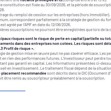
de constitution est fixée au 30/09/2026, et la période de souscrip
28.
rage du remploi de cession sur les entreprises (hors immobilier), 
mum, correspondent parfaitement à la stratégie de gestion du fo
 est agréé par l’AMF en date du 12/06/2026.
ières souscriptions ne pourront être enregistrées que lors de la 
ipaux risques sont le risque de perte en capital (partielle ou total
sements dans des entreprises non cotées. Les risques sont déta
.3 Profil de risque ».
égie de gestion mise en œuvre peut ne pas s’avérer efficace. Les p
t en rien des performances futures. L’investisseur peut perdre tou
étant pas garanti en capital. Les informations présentées ci-dess
nseil en investissement. Le traitement fiscal dépend de la situati
e placement recommandée
sont décrits dans le DIC (Document d’
oit être remis au souscripteur préalablement à la souscription.