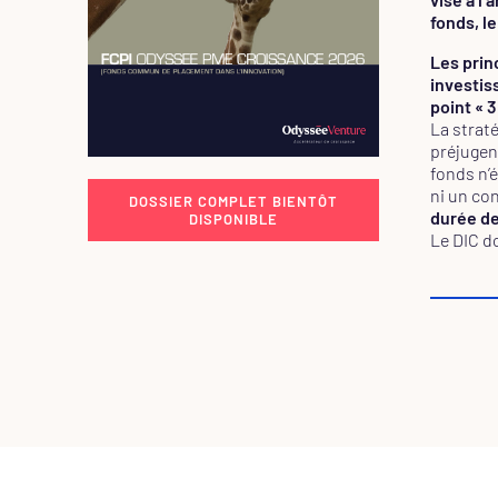
fonds, l
Les princ
investis
point « 3
La strat
préjugen
fonds n’
ni un co
DOSSIER COMPLET BIENTÔT
durée d
DISPONIBLE
Le DIC d