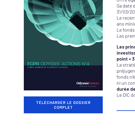
Sa date 
31/03/20
Le recent
ans mini
Le fonds
Les prem
Les princ
investis
point « 3
La strat
préjugen
fonds n’
ni un co
durée d
Le DIC d
TÉLÉCHARGER LE DOSSIER
COMPLET