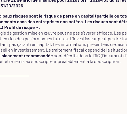
e 31/10/2026
.
ipaux risques sont le risque de perte en capital (partielle ou total
sements dans des entreprises non cotées. Les risques sont déta
.3 Profil de risque »
.
égie de gestion mise en œuvre peut ne pas s’avérer efficace. Les p
t en rien des performances futures. L’investisseur peut perdre tou
étant pas garanti en capital. Les informations présentées ci-dess
nseil en investissement. Le traitement fiscal dépend de la situati
e placement recommandée
sont décrits dans le DIC (Document d’
oit être remis au souscripteur préalablement à la souscription.