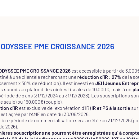
 ODYSSEE PME CROISSANCE 2026
 ODYSSEE PME CROISSANCE 2026
est accessible à partir de 3.000
stiné à une clientèle recherchant une
réduction d’IR : 27%
de la so
ssement x 30% de réduction). Il est investi en
JEI (Jeunes Entrepr
pas soumis au plafond des niches fiscales de 10.000€, mais à un
pl
période de 5 ans (31/12/2024 au 31/12/2028). Les souscriptions s
e seule) ou 150.000€ (couple).
tion d’IR
est exclusive de l’exonération d’IR (
IR et PS à la sortie
sur 
 est agréé par l’AMF en date du 30/06/2026.
ière période de commercialisation sera arrêtée au 31/12/2026 (pour
de 2026).
ières souscriptions ne pourront être enregistrées qu’ à compte
article 22 de la loi de finances pour 2026 (loi n° 2026-103 du 19 fév