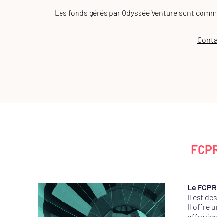
Les fonds gérés par Odyssée Venture sont comme
Conta
FCPR
Le FCPR
Il est de
Il offre 
offre ég