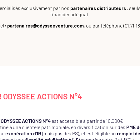
rcialisés exclusivement par nos
partenaires distributeurs
, seul
financier adéquat.
ct
:
partenaires@odysseeventure.com
, ou par téléphone (01.71.18
 ODYSSEE ACTIONS N°4
 ODYSSEE ACTIONS N°4
est accessible à partir de 10.000€
stiné à une clientèle patrimoniale, en diversification sur des
PME d
une
exonération d’IR
(mais pas des PS), et est éligible au
remploi d
alement une
fiscalité privilégiée à l’IS
(comprise entre 0 et 15%).