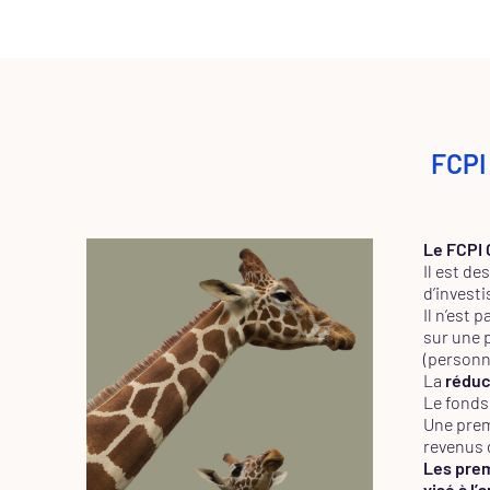
FCPI
Le FCPI
Il est de
d’investi
Il n’est 
sur une 
(personn
La
réduc
Le fonds
Une prem
revenus 
Les prem
visé à l’