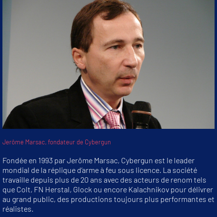
Jerôme Marsac, fondateur de Cybergun
Fondée en 1993 par Jerôme Marsac, Cybergun est le leader
mondial de la réplique d’arme à feu sous licence. La société
travaille depuis plus de 20 ans avec des acteurs de renom tels
que Colt, FN Herstal, Glock ou encore Kalachnikov pour délivrer
au grand public, des productions toujours plus performantes et
réalistes.