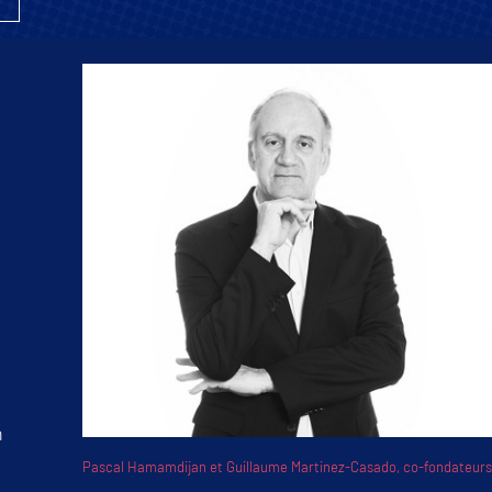
h
Pascal Hamamdijan et Guillaume Martinez-Casado, co-fondateurs