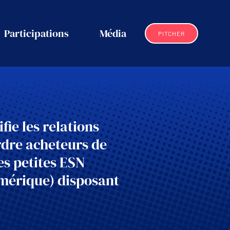
Participations
Média
PITCHER
ie les relations
rdre acheteurs de
les petites ESN
umérique) disposant