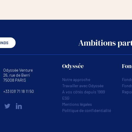
Ambitions part
ONDS
Odyssée
Fon
Odyssée Venture
26, rue de Berri
Notre approche
Fonds
75008 PARIS
Travailler avec Odyssée
Fond
+33 (0)1 71 18 11 50
A vos côtés depuis 1999
Repor
ESG
Mentions légales
Politique de confidentialité