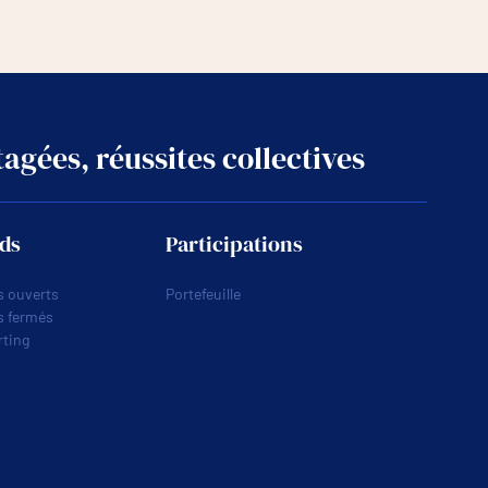
agées, réussites collectives
ds
Participations
 ouverts
Portefeuille
s fermés
ting