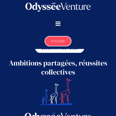
Aller
au
contenu
NOUS CONTACTER
PITCHER
DÉCOUVRIR NOS FONDS
Ambitions partagées, réussites
collectives