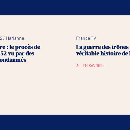
2 / Marianne
France TV
e : le procès de
La guerre des trônes 
952 vu par des
véritable histoire de
 condamnés
EN SAVOIR +