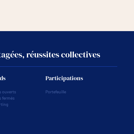
agées, réussites collectives
ds
Participations
 ouverts
Portefeuille
s fermés
ting