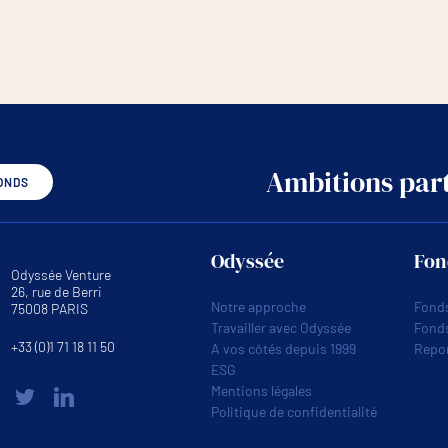
Ambitions part
ONDS
Odyssée
Fon
Odyssée Venture
26, rue de Berri
Notre approche
Fonds
75008 PARIS
Travailler avec Odyssée
Fond
+33 (0)1 71 18 11 50
A vos côtés depuis 1999
Repor
ESG
Mentions légales
Politique de confidentialité