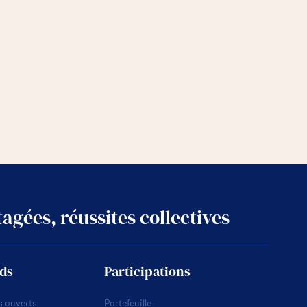
agées, réussites collectives
ds
Participations
 ouverts
Portefeuille