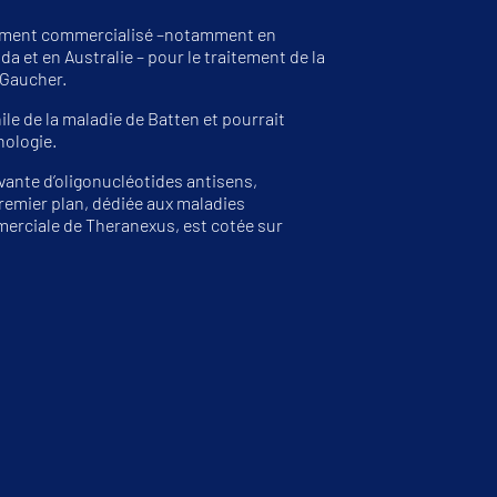
nement commercialisé –notamment en
a et en Australie – pour le traitement de la
 Gaucher.
le de la maladie de Batten et pourrait
hologie.
ante d’oligonucléotides antisens,
remier plan, dédiée aux maladies
rciale de Theranexus, est cotée sur