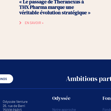
« Le passage de Theranexus à
THX Pharma marque une
véritable évolution stratégique »
EN SAVOIR +
Ambitions part
ONDS
Odyssée
Fon
Odyssée Venture
26, rue de Berri
Notre approche
Fonds
75008 PARIS