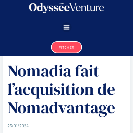
Aller
au
contenu
PITCHER
Nomadia fait
l’acquisition de
Nomadvantage
25/01/2024