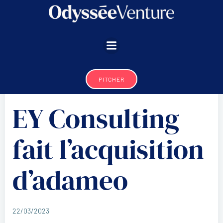
Aller
au
contenu
PITCHER
EY Consulting
fait l’acquisition
d’adameo
22/03/2023