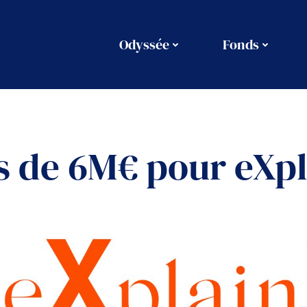
Odyssée
Fonds
s de 6M€ pour eXpl