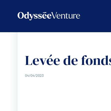
Aller
au
contenu
Levée de fond
04/04/2023